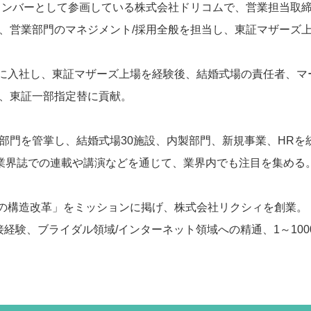
業メンバーとして参画している株式会社ドリコムで、営業担当取
、営業部門のマネジメント/採用全般を担当し、東証マザーズ
クリに入社し、東証マザーズ上場を経験後、結婚式場の責任者、
、東証一部指定替に貢献。
門を管掌し、結婚式場30施設、内製部門、新規事業、HRを統括、
。業界誌での連載や講演などを通じて、業界内でも注目を集める
業界の構造改革」をミッションに掲げ、株式会社リクシィを創業。
の面接経験、ブライダル領域/インターネット領域への精通、1～10