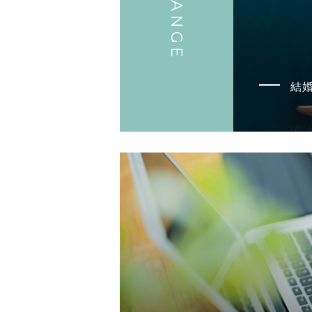
CHANGE
結